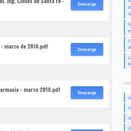
. Ing. Civiles de Santa Fe -
P
Descarga
f
R
N
S
e
D
 - marzo de 2016.pdf
de
Descarga
L
B
Farmacia - marzo 2016.pdf
Descarga
L
N
Si
Ú