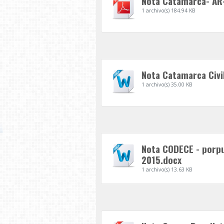
Nota Catamarca- AR
1 archivo(s)
184.94 KB
Nota Catamarca Civi
1 archivo(s)
35.00 KB
Nota CODECE - porp
2015.docx
1 archivo(s)
13.63 KB