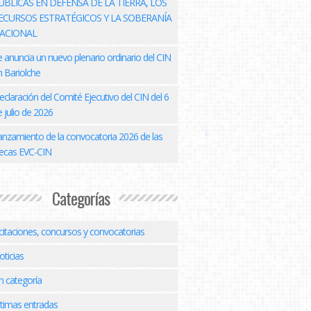
ÚBLICAS EN DEFENSA DE LA TIERRA, LOS
ECURSOS ESTRATÉGICOS Y LA SOBERANÍA
ACIONAL
e anuncia un nuevo plenario ordinario del CIN
n Bariolche
eclaración del Comité Ejecutivo del CIN del 6
 julio de 2026
anzamiento de la convocatoria 2026 de las
ecas EVC-CIN
Categorías
icitaciones, concursos y convocatorias
oticias
n categoría
ltimas entradas