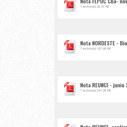
Nota FEPUC Cba- no
1 archivo(s)
20.47 KB
Nota NORDESTE - Bio
1 archivo(s)
167.69 KB
Nota REUNCI - junio 
1 archivo(s)
341.28 KB
Nota REUNCI -septie