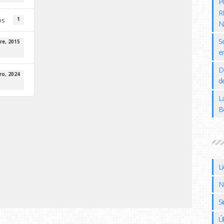
P
R
os
1
N
S
re, 2015
e
D
ro, 2024
de
L
B
L
N
Si
Ú