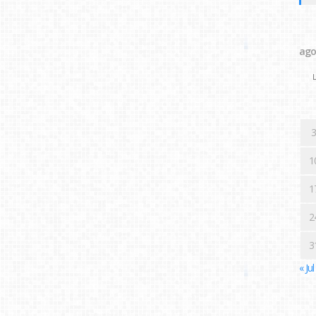
ago
L
3
1
1
2
3
« Jul