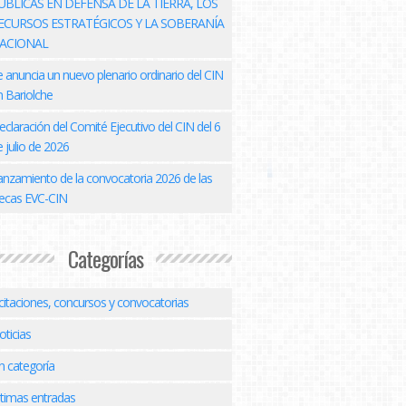
ÚBLICAS EN DEFENSA DE LA TIERRA, LOS
ECURSOS ESTRATÉGICOS Y LA SOBERANÍA
ACIONAL
e anuncia un nuevo plenario ordinario del CIN
n Bariolche
eclaración del Comité Ejecutivo del CIN del 6
 julio de 2026
anzamiento de la convocatoria 2026 de las
ecas EVC-CIN
Categorías
icitaciones, concursos y convocatorias
oticias
n categoría
ltimas entradas