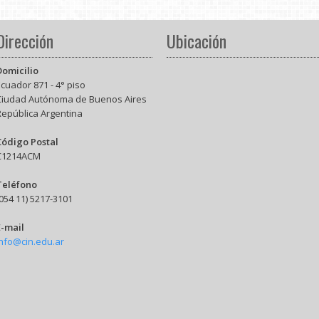
Dirección
Ubicación
Domicilio
cuador 871 - 4° piso
Ciudad Autónoma de Buenos Aires
República Argentina
Código Postal
C1214ACM
Teléfono
054 11) 5217-3101
E-mail
info@cin.edu.ar