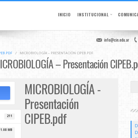
INICIO
INSTITUCIONAL
COMUNIC
info@cin.edu.ar
PEB.PDF
/
MICROBIOLOGÍA – PRESENTACIÓN CIPEB.PDF
ICROBIOLOGÍA – Presentación CIPEB.p
MICROBIOLOGÍA -
Presentación
CIPEB.pdf
211
D
1.08 MB
D