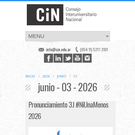
info@cin.edu.ar
(054 11) 5217.3101
INICIO
/
2026
/
JUNIO
/
03
junio - 03 - 2026
Pronunciamiento 3J #NiUnaMenos
2026