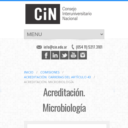
info@cin.edu.ar
(054 11) 5217.3101
INICIO
/
COMISIONES
/
ACREDITACIÓN. CARRERAS DEL ARTÍCULO 43
/
ACREDITACIÓN. MICROBIOLOGÍA
Acreditación.
Microbiología