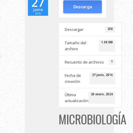
27
Descarga
junio
2016
Descargar
258
Tamaño del
1.08 MB
archivo
Recuento de archivos
1
Fecha de
27 junio, 2016
creación
Última
26 enero, 2024
actualización
MICROBIOLOGÍA