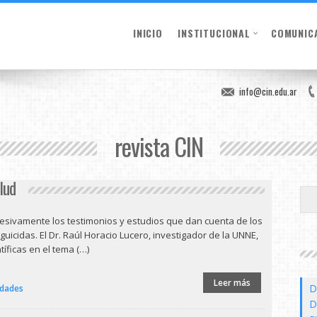
INICIO
INSTITUCIONAL
COMUNIC
info@cin.edu.ar
revista CIN
lud
esivamente los testimonios y estudios que dan cuenta de los
guicidas. El Dr. Raúl Horacio Lucero, investigador de la UNNE,
tíficas en el tema (…)
Leer más
D
idades
D