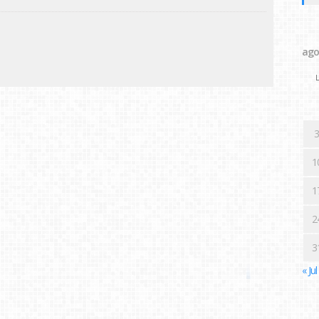
ago
L
3
1
1
2
3
« Jul