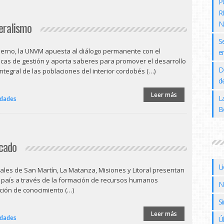
P
R
deralismo
N
S
erno, la UNVM apuesta al diálogo permanente con el
e
cticas de gestión y aporta saberes para promover el desarrollo
D
integral de las poblaciones del interior cordobés (…)
de
Leer más
L
idades
B
icado
L
les de San Martín, La Matanza, Misiones y Litoral presentan
l país a través de la formación de recursos humanos
N
ción de conocimiento (…)
Si
Leer más
idades
Ú