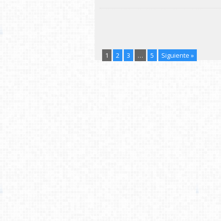
1
2
3
…
5
Siguiente »