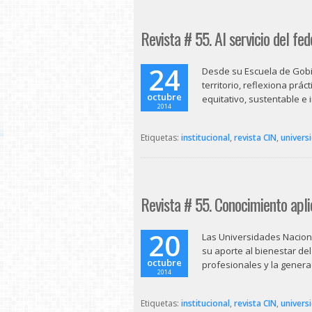
Revista # 55. Al servicio del fe
24
Desde su Escuela de Gobi
territorio, reflexiona prá
octubre
equitativo, sustentable e 
2014
Etiquetas:
institucional
,
revista CIN
,
univers
Revista # 55. Conocimiento apl
20
Las Universidades Naciona
su aporte al bienestar de
octubre
profesionales y la genera
2014
Etiquetas:
institucional
,
revista CIN
,
univers