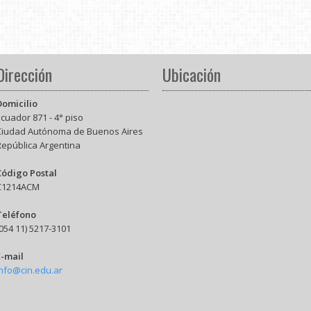
Dirección
Ubicación
Domicilio
cuador 871 - 4° piso
Ciudad Autónoma de Buenos Aires
República Argentina
Código Postal
C1214ACM
Teléfono
054 11) 5217-3101
E-mail
info@cin.edu.ar