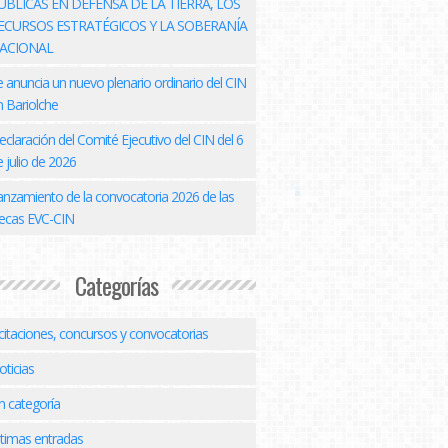
ÚBLICAS EN DEFENSA DE LA TIERRA, LOS
ECURSOS ESTRATÉGICOS Y LA SOBERANÍA
ACIONAL
e anuncia un nuevo plenario ordinario del CIN
n Bariolche
eclaración del Comité Ejecutivo del CIN del 6
 julio de 2026
anzamiento de la convocatoria 2026 de las
ecas EVC-CIN
Categorías
icitaciones, concursos y convocatorias
oticias
n categoría
ltimas entradas