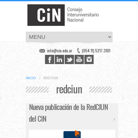
info@cin.edu.ar
(054 11) 5217.3101
INICIO
/
REDCIUN
redciun
Nueva publicación de la RedCIUN
del CIN