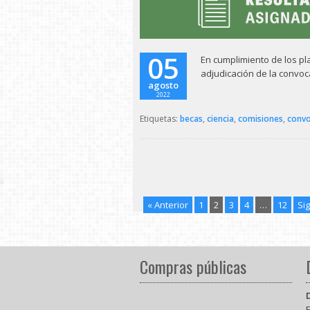
05
En cumplimiento de los pl
adjudicación de la convoc
agosto
2022
Etiquetas:
becas
,
ciencia
,
comisiones
,
convo
« Anterior
1
2
3
4
…
12
Sig
Compras públicas
E