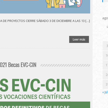
ago
 DE PROYECTOS CIERRE SÁBADO 3 DE DICIEMBRE A LAS 13 […]
L
Leer más
3
1
 2021 Becas EVC-CIN
1
2
3
« Jul