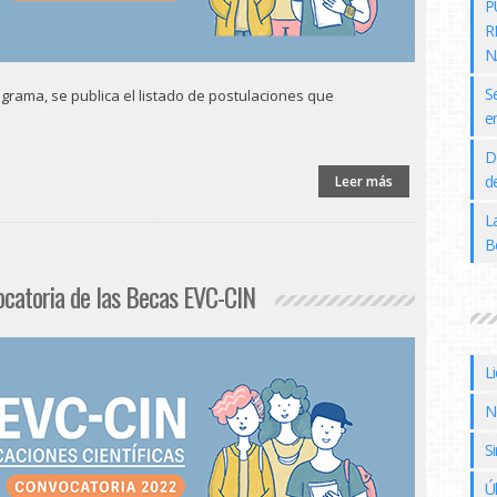
P
R
N
S
grama, se publica el listado de postulaciones que
e
D
de
Leer más
L
B
ocatoria de las Becas EVC-CIN
L
N
Si
Ú