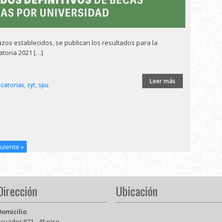
azos establecidos, se publican los resultados para la
atoria 2021 […]
Leer más
catorias
,
cyt
,
spu
uiente »
Dirección
Ubicación
Domicilio
cuador 871 - 4° piso