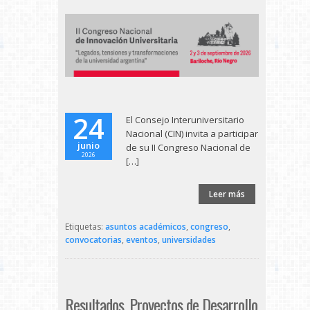
24
El Consejo Interuniversitario
Nacional (CIN) invita a participar
junio
de su II Congreso Nacional de
2026
[…]
Leer más
Etiquetas:
asuntos académicos
,
congreso
,
convocatorias
,
eventos
,
universidades
Resultados. Proyectos de Desarrollo