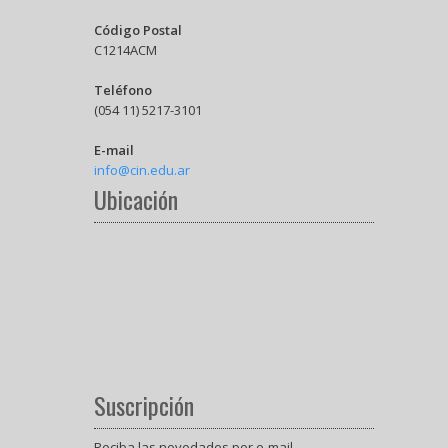
Código Postal
C1214ACM
Teléfono
(054 11) 5217-3101
E-mail
info@cin.edu.ar
Ubicación
Suscripción
Reciba las novedades por e-mail