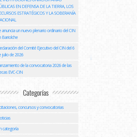
ÚBLICAS EN DEFENSA DE LA TIERRA, LOS
ECURSOS ESTRATÉGICOS Y LA SOBERANÍA
ACIONAL
e anuncia un nuevo plenario ordinario del CIN
n Bariolche
eclaración del Comité Ejecutivo del CIN del 6
 julio de 2026
anzamiento de la convocatoria 2026 de las
ecas EVC-CIN
Categorías
icitaciones, concursos y convocatorias
oticias
n categoría