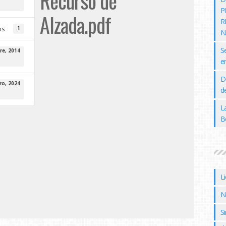
Recurso de
P
Alzada.pdf
R
os
1
N
S
re, 2014
e
D
ro, 2024
de
L
B
L
N
Si