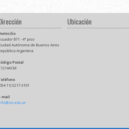
Dirección
Ubicación
Domicilio
cuador 871 - 4° piso
Ciudad Autónoma de Buenos Aires
República Argentina
Código Postal
C1214ACM
Teléfono
054 11) 5217-3101
E-mail
info@cin.edu.ar