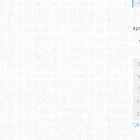
Ú
ago
L
3
1
1
2
3
« Jul