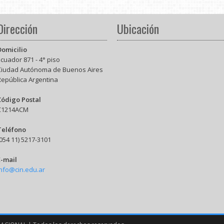
Dirección
Ubicación
Domicilio
cuador 871 - 4° piso
Ciudad Autónoma de Buenos Aires
República Argentina
Código Postal
C1214ACM
Teléfono
054 11) 5217-3101
E-mail
info@cin.edu.ar