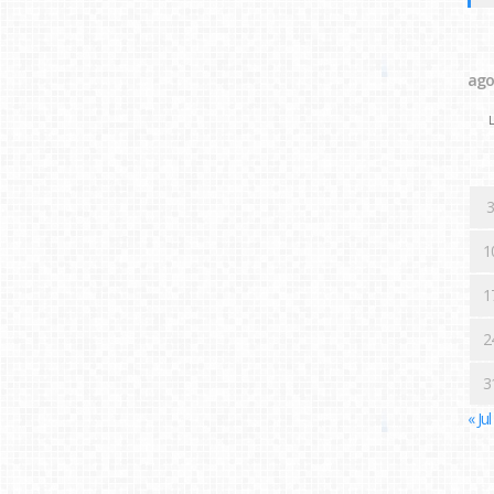
ago
L
3
1
1
2
3
« Jul