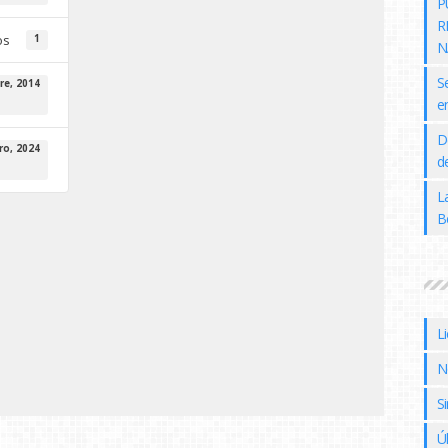
P
R
os
1
N
S
re, 2014
e
D
ro, 2024
de
L
B
L
N
Si
Ú