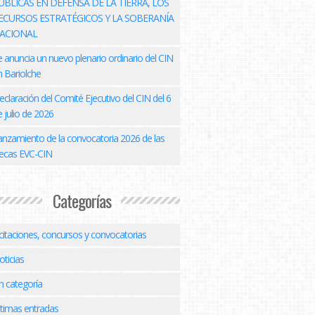
ÚBLICAS EN DEFENSA DE LA TIERRA, LOS
ECURSOS ESTRATÉGICOS Y LA SOBERANÍA
ACIONAL
e anuncia un nuevo plenario ordinario del CIN
n Bariolche
eclaración del Comité Ejecutivo del CIN del 6
 julio de 2026
anzamiento de la convocatoria 2026 de las
ecas EVC-CIN
Categorías
icitaciones, concursos y convocatorias
oticias
n categoría
ltimas entradas