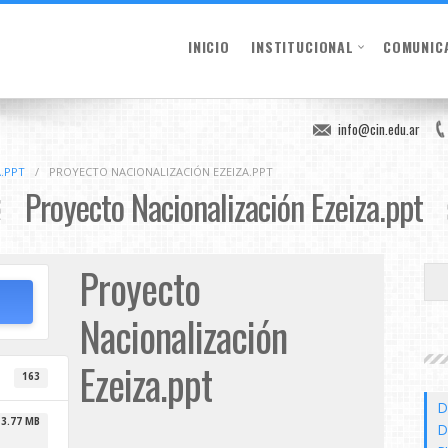
INICIO
INSTITUCIONAL
COMUNIC
info@cin.edu.ar
.PPT
/
PROYECTO NACIONALIZACIÓN EZEIZA.PPT
Proyecto Nacionalización Ezeiza.ppt
Proyecto
Nacionalización
Ezeiza.ppt
163
D
3.77 MB
D