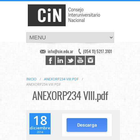
info@cin.edu.ar
(054 11) 5217.3101
INICIO
/
ANEXORP234 VIII.PDF
/
ANEXORP234 VIII.PDF
ANEXORP234 VIII.pdf
18
Descarga
diciembre
2014