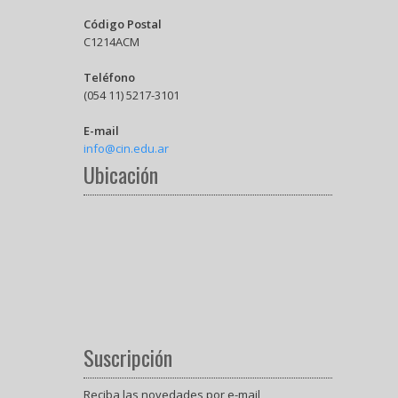
Código Postal
C1214ACM
Teléfono
(054 11) 5217-3101
E-mail
info@cin.edu.ar
Ubicación
Suscripción
Reciba las novedades por e-mail