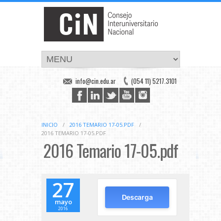
info@cin.edu.ar
(054 11) 5217.3101
INICIO
/
2016 TEMARIO 17-05.PDF
/
2016 TEMARIO 17-05.PDF
2016 Temario 17-05.pdf
27
Descarga
mayo
2016