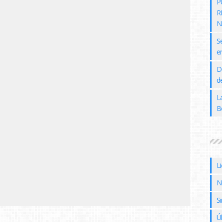
P
R
N
S
e
D
de
L
B
L
N
Si
Ú