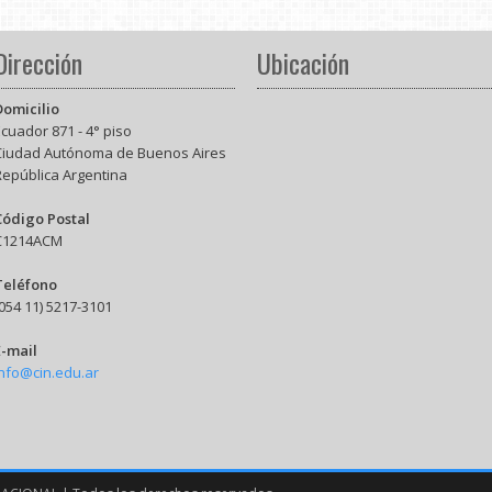
Dirección
Ubicación
Domicilio
cuador 871 - 4° piso
Ciudad Autónoma de Buenos Aires
República Argentina
Código Postal
C1214ACM
Teléfono
054 11) 5217-3101
E-mail
info@cin.edu.ar