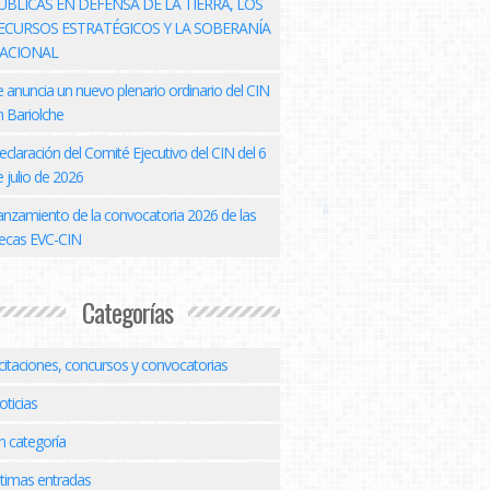
ÚBLICAS EN DEFENSA DE LA TIERRA, LOS
ECURSOS ESTRATÉGICOS Y LA SOBERANÍA
ACIONAL
e anuncia un nuevo plenario ordinario del CIN
n Bariolche
eclaración del Comité Ejecutivo del CIN del 6
 julio de 2026
anzamiento de la convocatoria 2026 de las
ecas EVC-CIN
Categorías
icitaciones, concursos y convocatorias
oticias
n categoría
ltimas entradas