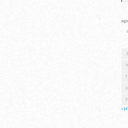
ago
L
3
1
1
2
3
« Jul