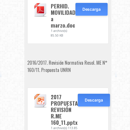
PERHID.
Descarga
MOVILIDAD
a
marzo.doc
1 archivo(s)
85.50 KB
2016/2017. Revisión Normativa Resol. ME N°
160/11. Propuesta UNRN
2017
Descarga
PROPUESTA
REVISIÓN
R.ME
160_11.pptx
1 archivo(s)
113.85