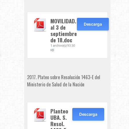
MOVILIDAD.
Descarga
al 3 de
septiembre
de 18.doc
1 archivo(s)
93.50
KB
2017. Plateo sobre Resolución 1463-E del
Ministerio de Salud de la Nación
Planteo
Descarga
UBA. S.
Resol.