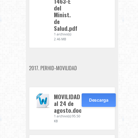
1463-E
del
Minist.
de
Salud.pdf
1 archivo(s)
2.46 MB
2017. PERHID-MOVILIDAD
MOVILIDAD
Descarga
al 24 de
agosto.doc
1 archivo(s)
95.50
KB