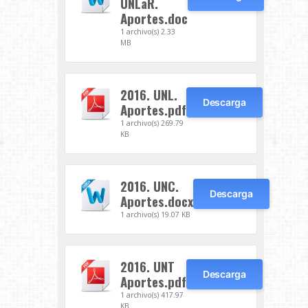
UNLaR.
Aportes.doc
1 archivo(s)
2.33
MB
2016. UNL.
Descarga
Aportes.pdf
1 archivo(s)
269.79
KB
2016. UNC.
Descarga
Aportes.docx
1 archivo(s)
19.07 KB
2016. UNT
Descarga
Aportes.pdf
1 archivo(s)
417.97
KB