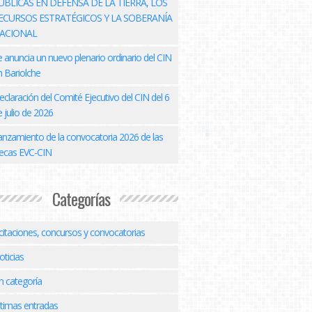
ÚBLICAS EN DEFENSA DE LA TIERRA, LOS
ECURSOS ESTRATÉGICOS Y LA SOBERANÍA
ACIONAL
e anuncia un nuevo plenario ordinario del CIN
n Bariolche
eclaración del Comité Ejecutivo del CIN del 6
 julio de 2026
anzamiento de la convocatoria 2026 de las
ecas EVC-CIN
Categorías
icitaciones, concursos y convocatorias
oticias
n categoría
ltimas entradas