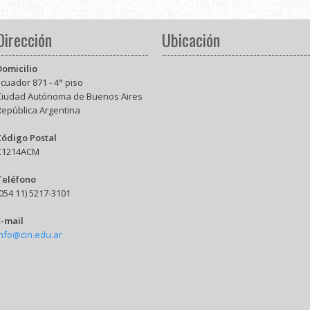
Dirección
Ubicación
Domicilio
cuador 871 - 4° piso
Ciudad Autónoma de Buenos Aires
República Argentina
Código Postal
C1214ACM
Teléfono
054 11) 5217-3101
E-mail
info@cin.edu.ar