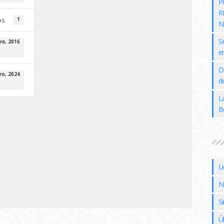
P
R
os
1
N
S
re, 2016
e
D
ro, 2024
de
L
B
L
N
Si
Ú