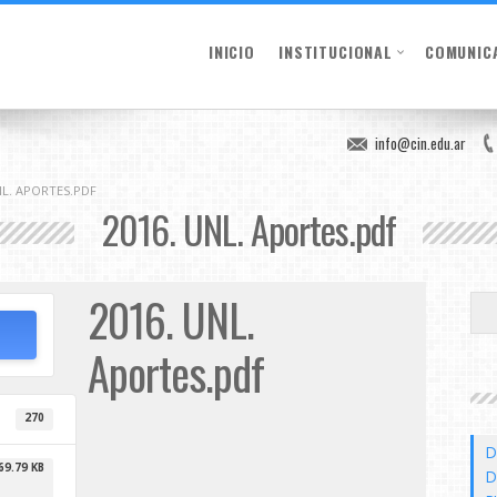
INICIO
INSTITUCIONAL
COMUNIC
info@cin.edu.ar
NL. APORTES.PDF
2016. UNL. Aportes.pdf
2016. UNL.
Aportes.pdf
270
D
69.79 KB
D