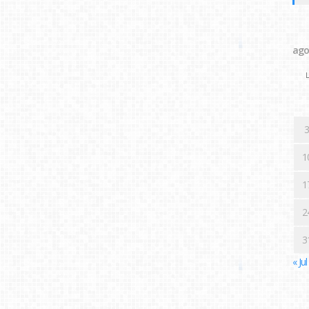
ago
L
3
1
1
2
3
« Jul