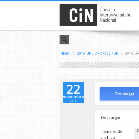
INICIO
/
2016. UNL. APORTES.PDF
/
2016. U
22
Descarga
noviembre
2016
Descargar
Tamaño del
2
archivo