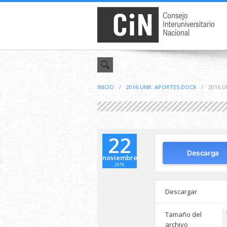
INICIO
/
2016.UNR. APORTES.DOCX
/
2016.
22
Descarga
noviembre
2016
Descargar
Tamaño del
archivo