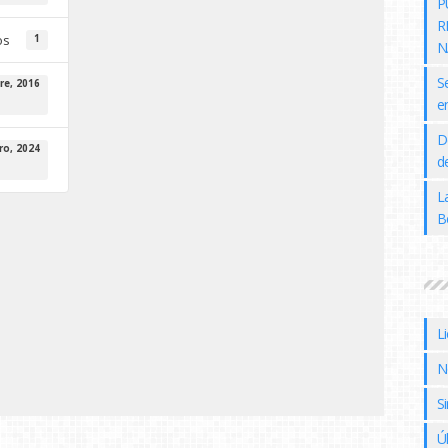
P
R
os
1
N
S
re, 2016
e
D
ro, 2024
de
L
B
L
N
Si
Ú