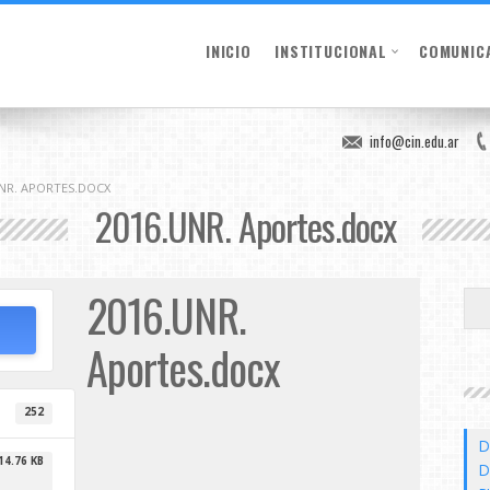
INICIO
INSTITUCIONAL
COMUNIC
info@cin.edu.ar
UNR. APORTES.DOCX
2016.UNR. Aportes.docx
2016.UNR.
Aportes.docx
252
D
14.76 KB
D