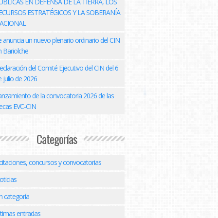
ÚBLICAS EN DEFENSA DE LA TIERRA, LOS
ECURSOS ESTRATÉGICOS Y LA SOBERANÍA
ACIONAL
e anuncia un nuevo plenario ordinario del CIN
n Bariolche
eclaración del Comité Ejecutivo del CIN del 6
 julio de 2026
anzamiento de la convocatoria 2026 de las
ecas EVC-CIN
Categorías
icitaciones, concursos y convocatorias
oticias
n categoría
ltimas entradas