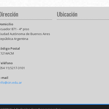
Dirección
Ubicación
Domicilio
cuador 871 - 4° piso
Ciudad Autónoma de Buenos Aires
República Argentina
Código Postal
C1214ACM
Teléfono
054 11) 5217-3101
E-mail
info@cin.edu.ar