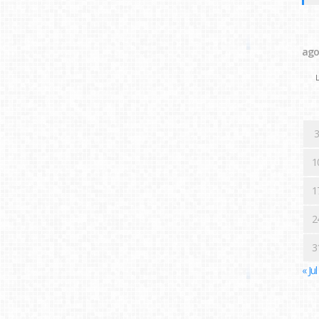
ago
L
3
1
1
2
3
« Jul