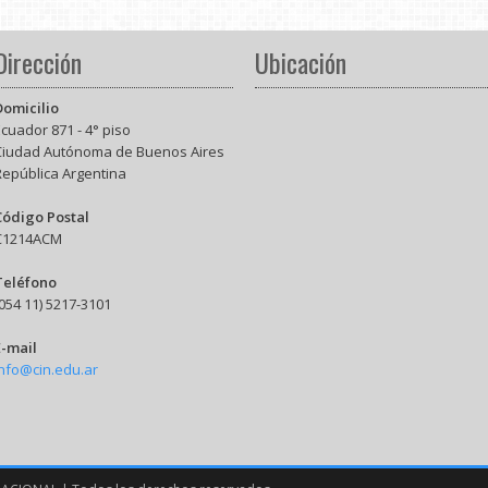
Dirección
Ubicación
Domicilio
cuador 871 - 4° piso
Ciudad Autónoma de Buenos Aires
República Argentina
Código Postal
C1214ACM
Teléfono
054 11) 5217-3101
E-mail
info@cin.edu.ar