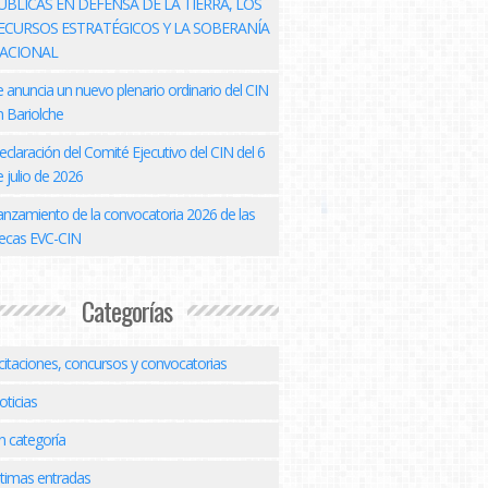
ÚBLICAS EN DEFENSA DE LA TIERRA, LOS
ECURSOS ESTRATÉGICOS Y LA SOBERANÍA
ACIONAL
e anuncia un nuevo plenario ordinario del CIN
n Bariolche
eclaración del Comité Ejecutivo del CIN del 6
 julio de 2026
anzamiento de la convocatoria 2026 de las
ecas EVC-CIN
Categorías
icitaciones, concursos y convocatorias
oticias
n categoría
ltimas entradas