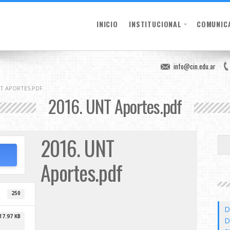
INICIO
INSTITUCIONAL
COMUNIC
info@cin.edu.ar
NT APORTES.PDF
2016. UNT Aportes.pdf
2016. UNT
Aportes.pdf
250
D
17.97 KB
D