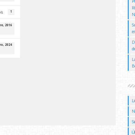
P
R
os
1
N
S
re, 2016
e
D
ro, 2024
de
L
B
L
N
Si
Ú