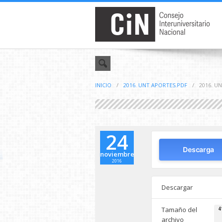
INICIO
/
2016. UNT APORTES.PDF
/
2016. U
24
Descarga
noviembre
2016
Descargar
Tamaño del
4
archivo