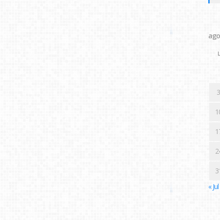
ago
L
3
1
1
2
3
« Jul