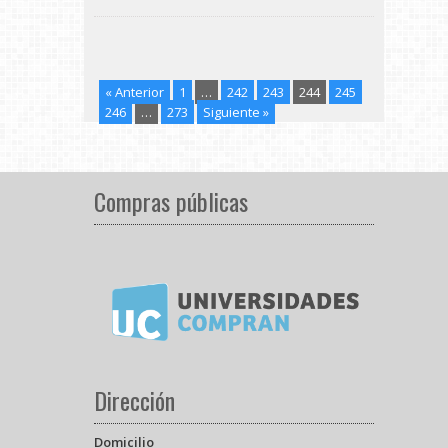
« Anterior
1
…
242
243
244
245
246
…
273
Siguiente »
Compras públicas
Dirección
Domicilio