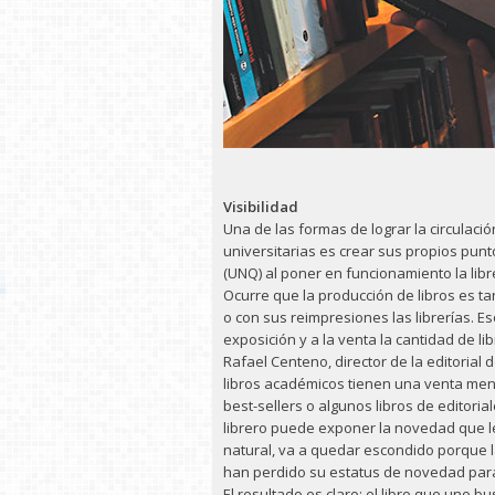
Visibilidad
Una de las formas de lograr la circulació
universitarias es crear sus propios punt
(UNQ) al poner en funcionamiento la libr
Ocurre que la producción de libros es 
o con sus reimpresiones las librerías. Es
exposición y a la venta la cantidad de li
Rafael Centeno, director de la editorial d
libros académicos tienen una venta me
best-sellers o algunos libros de editori
librero puede exponer la novedad que l
natural, va a quedar escondido porque 
han perdido su estatus de novedad para 
El resultado es claro: el libro que uno 