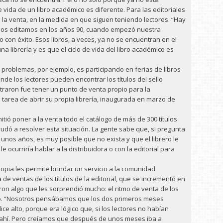
 vida de un libro académico es diferente. Para las editoriales
 a la venta, en la medida en que siguen teniendo lectores. “Hay
e los editamos en los años 90, cuando empezó nuestra
o con éxito. Esos libros, a veces, ya no se encuentran en el
a librería y es que el ciclo de vida del libro académico es
problemas, por ejemplo, es participando en ferias de libros
nde los lectores pueden encontrar los títulos del sello
ntraron fue tener un punto de venta propio para la
a tarea de abrir su propia librería, inaugurada en marzo de
mitió poner a la venta todo el catálogo de más de 300 títulos
dó a resolver esta situación. La gente sabe que, si pregunta
 unos años, es muy posible que no exista y que el librero le
ocurriría hablar a la distribuidora o con la editorial para
ropia les permite brindar un servicio a la comunidad
de ventas de los títulos de la editorial, que se incrementó en
ron algo que les sorprendió mucho: el ritmo de venta de los
año. “Nosotros pensábamos que los dos primeros meses
ice alto, porque era lógico que, si los lectores no habían
r ahí. Pero creíamos que después de unos meses iba a