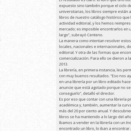
expuesto sino también porque el ciclo de
universitarias, los libros siempre están
libros de nuestro catálogo histórico qu
actividad editorial, y los hemos reimpres
mercado; es imposible encontrarlos en un
largo”, subrayó Centeno.
La manera como intentan resolver estos 
locales, nacionales e internacionales, do
editorial. Y otra de las formas que enco
comercialización. Para ello se dieron a l
2013.
La librería, en primera instancia, les per
con muy buenos resultados. “Eso nos ayu
en una librería por un libro editado hace
anuncie que está agotado porque no se le 
conseguirlo”, detalló el director.
Es por eso que contar con una librería p
académica y, también, aumentar la curva 
más del 20 por ciento anual. Y descubrie
libros se ha mantenido a lo largo del 
íbamos a vender en la librería con un índ
encontrado un libro, lo iban a encontra