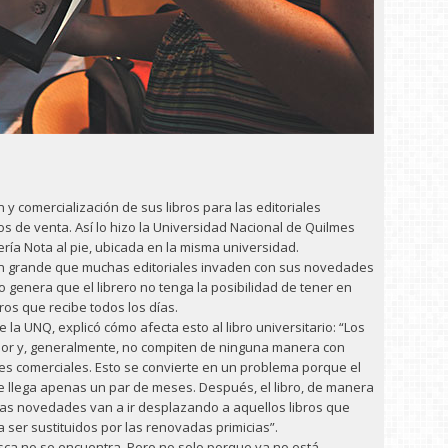
n y comercialización de sus libros para las editoriales
os de venta. Así lo hizo la Universidad Nacional de Quilmes
ería Nota al pie, ubicada en la misma universidad.
tan grande que muchas editoriales invaden con sus novedades
o genera que el librero no tenga la posibilidad de tener en
bros que recibe todos los días.
e la UNQ, explicó cómo afecta esto al libro universitario: “Los
nor y, generalmente, no compiten de ninguna manera con
ales comerciales. Esto se convierte en un problema porque el
e llega apenas un par de meses. Después, el libro, de manera
las novedades van a ir desplazando a aquellos libros que
ser sustituidos por las renovadas primicias”.
busca no se encuentra. Pero no solo porque ya no está