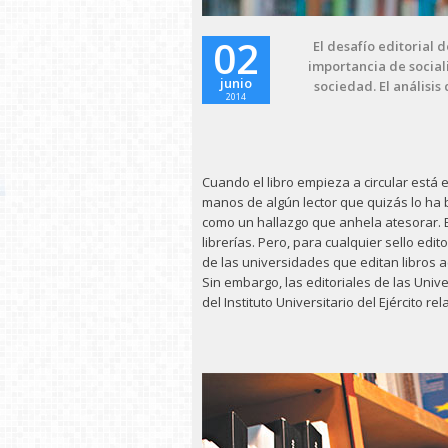
02
El desafío editorial 
importancia de social
junio
sociedad. El análisi
2014
Cuando el libro empieza a circular está
manos de algún lector que quizás lo ha 
como un hallazgo que anhela atesorar. El
librerías. Pero, para cualquier sello edit
de las universidades que editan libros 
Sin embargo, las editoriales de las Univ
del Instituto Universitario del Ejército r