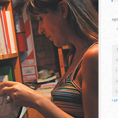
ago
L
3
1
1
2
3
« Jul