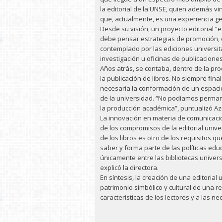
la editorial de la UNSE, quien además vin
que, actualmente, es una experiencia ge
Desde su visión, un proyecto editorial 
debe pensar estrategias de promoción, e
contemplado por las ediciones universi
investigación u oficinas de publicaciones
Años atrás, se contaba, dentro de la p
la publicación de libros. No siempre fin
necesaria la conformación de un espaci
de la universidad. “No podíamos permane
la producción académica”, puntualizó Az
La innovación en materia de comunicacion
de los compromisos de la editorial univer
de los libros es otro de los requisitos q
saber y forma parte de las políticas educ
únicamente entre las bibliotecas univers
explicó la directora.
En síntesis, la creación de una editorial
patrimonio simbólico y cultural de una 
características de los lectores y a las n