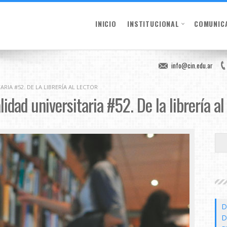
INICIO
INSTITUCIONAL
COMUNIC
info@cin.edu.ar
RIA #52. DE LA LIBRERÍA AL LECTOR
idad universitaria #52. De la librería al
D
D