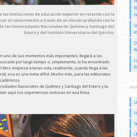
P
R
de las instituciones de educación superior en relación con la
N
izar el conocimiento a través de un vínculo profundo con la
S
s de las Universidades Nacionales de Quilmes y Santiago del
e
Estero y del Instituto Universitario del Ejército.
D
de
 en uno de sus momentos más importantes: llegará a las
L
buscado por largo tiempo o, simplemente, lo ha encontrado
B
 libro empieza a tener vida, realmente, cuando llega a las
orial, esa es una meta difícil. Mucho más, para las editoriales
académicos.
ersidades Nacionales de Quilmes y Santiago del Estero y la
elatan aquí sus experiencias exitosas en esa línea.
L
N
Si
Ú