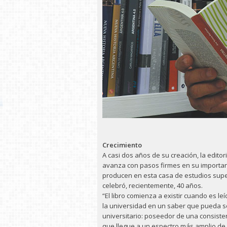
Crecimiento
A casi dos años de su creación, la editor
avanza con pasos firmes en su important
producen en esta casa de estudios supe
celebró, recientemente, 40 años.
“El libro comienza a existir cuando es l
la universidad en un saber que pueda ser 
universitario: poseedor de una consistenc
que llegue a un espectro más amplio de 