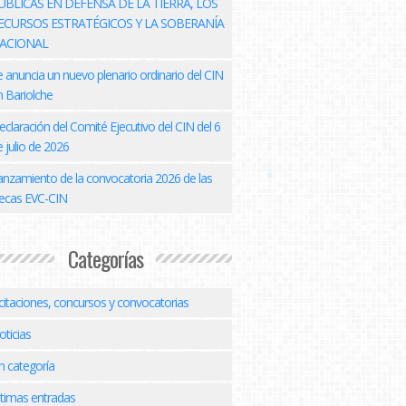
ÚBLICAS EN DEFENSA DE LA TIERRA, LOS
ECURSOS ESTRATÉGICOS Y LA SOBERANÍA
ACIONAL
e anuncia un nuevo plenario ordinario del CIN
n Bariolche
eclaración del Comité Ejecutivo del CIN del 6
 julio de 2026
anzamiento de la convocatoria 2026 de las
ecas EVC-CIN
Categorías
icitaciones, concursos y convocatorias
oticias
n categoría
ltimas entradas