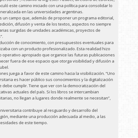
culó este camino iniciado con una política para consolidar lo
neralizada en las universidades argentinas.
“es un campo que, además de proponer un programa editorial,
dición, difusión y venta de los textos, aspectos no siempre
tarias surgidas de unidades académicas, proyectos de
”.
roducción de conocimiento, con presupuestos eventuales para
alizaba con un producto profesionalizado. Esta realidad hizo
o operativo apropiado que organice las futuras publicaciones
cer fuera de ese espacio que otorga visibilidad y difusión a
ubel.
es juega a favor de este camino hacia la visibilización. “Uno
sitaria es hacer público sus conocimientos y la digitalización
ue debe cumplir. Tiene que ver con la democratización del
ativas actuales del país. Si los libros se intercambian
itarias, no llegan a lugares donde realmente se necesitan”,
 universitaria contribuye al resguardo y desarrollo del
región, mediante una producción adecuada al medio, a las
ecesidades de este tiempo.