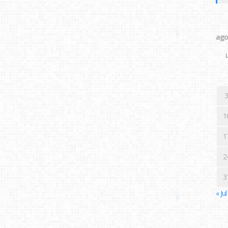
ago
L
3
1
1
2
3
« Jul