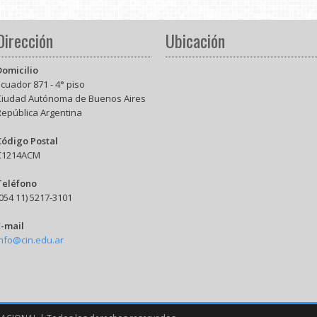
Dirección
Ubicación
Domicilio
cuador 871 - 4° piso
Ciudad Autónoma de Buenos Aires
República Argentina
Código Postal
C1214ACM
Teléfono
054 11) 5217-3101
E-mail
info@cin.edu.ar