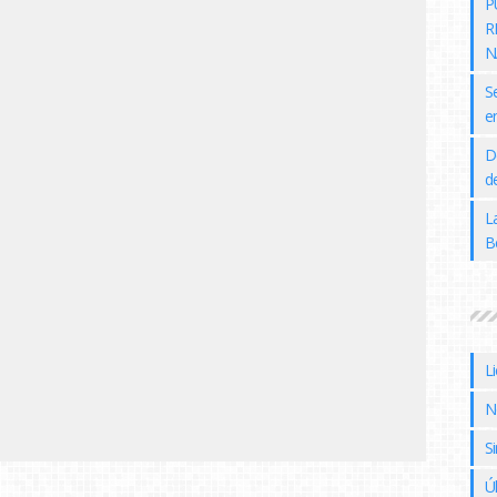
P
R
N
S
e
D
de
L
B
L
N
Si
Ú