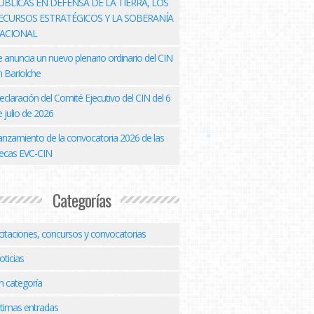
ÚBLICAS EN DEFENSA DE LA TIERRA, LOS
ECURSOS ESTRATÉGICOS Y LA SOBERANÍA
ACIONAL
e anuncia un nuevo plenario ordinario del CIN
n Bariolche
eclaración del Comité Ejecutivo del CIN del 6
 julio de 2026
anzamiento de la convocatoria 2026 de las
ecas EVC-CIN
Categorías
icitaciones, concursos y convocatorias
oticias
n categoría
ltimas entradas