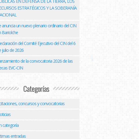
ÚBLICAS EN DEFENSA DE LA TIERRA, LOS
ECURSOS ESTRATÉGICOS Y LA SOBERANÍA
ACIONAL
e anuncia un nuevo plenario ordinario del CIN
n Bariolche
eclaración del Comité Ejecutivo del CIN del 6
 julio de 2026
anzamiento de la convocatoria 2026 de las
ecas EVC-CIN
Categorías
icitaciones, concursos y convocatorias
oticias
n categoría
ltimas entradas