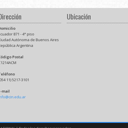
Dirección
Ubicación
Domicilio
cuador 871 - 4° piso
Ciudad Autónoma de Buenos Aires
República Argentina
Código Postal
C1214ACM
Teléfono
054 11) 5217-3101
E-mail
info@cin.edu.ar