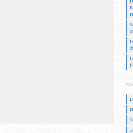
P
R
N
S
e
D
de
L
B
L
N
Si
Ú