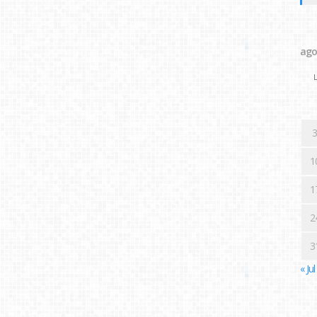
ago
L
3
1
1
2
3
« Jul