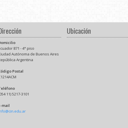
Dirección
Ubicación
Domicilio
cuador 871 - 4° piso
Ciudad Autónoma de Buenos Aires
República Argentina
Código Postal
C1214ACM
Teléfono
054 11) 5217-3101
E-mail
info@cin.edu.ar