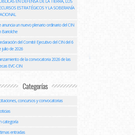
ÚBLICAS EN DEFENSA DE LA TIERRA, LOS
ECURSOS ESTRATÉGICOS Y LA SOBERANÍA
ACIONAL
e anuncia un nuevo plenario ordinario del CIN
n Bariolche
eclaración del Comité Ejecutivo del CIN del 6
 julio de 2026
anzamiento de la convocatoria 2026 de las
ecas EVC-CIN
Categorías
icitaciones, concursos y convocatorias
oticias
n categoría
ltimas entradas