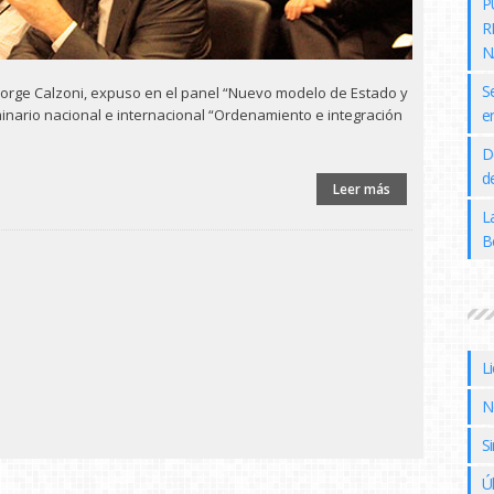
P
R
N
S
. Jorge Calzoni, expuso en el panel “Nuevo modelo de Estado y
nario nacional e internacional “Ordenamiento e integración
e
D
de
Leer más
L
B
L
N
Si
Ú