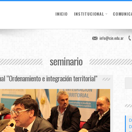
INICIO
INSTITUCIONAL
COMUNIC
info@cin.edu.ar
seminario
al “Ordenamiento e integración territorial”
D
D