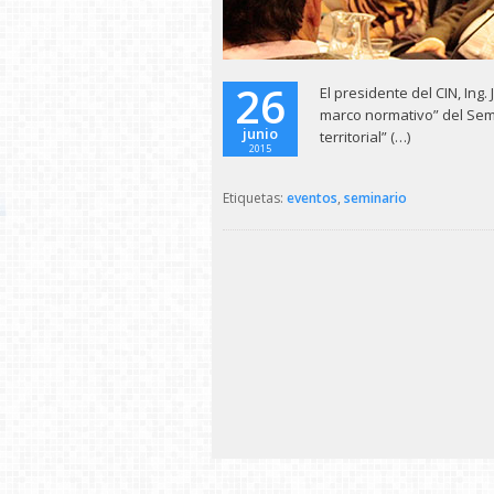
26
El presidente del CIN, Ing
marco normativo” del Semi
junio
territorial” (…)
2015
Etiquetas:
eventos
,
seminario