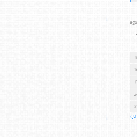
ago
L
3
1
1
2
3
« Jul