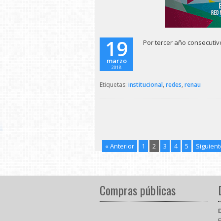
19
Por tercer año consecutivo
marzo
2018
Etiquetas:
institucional
,
redes
,
renau
« Anterior
1
2
3
4
5
Siguient
Compras públicas
E