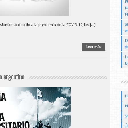
P
R
N
S
islamiento debido a la pandemia de la COVID-19, las […]
e
D
de
Leer más
L
B
io argentino
L
N
Si
Ú