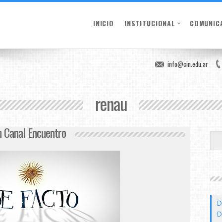
INICIO
INSTITUCIONAL
COMUNIC
info@cin.edu.ar
renau
en Canal Encuentro
D
D