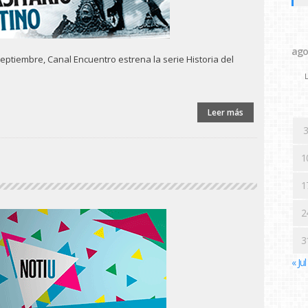
ago
eptiembre, Canal Encuentro estrena la serie Historia del
L
Leer más
3
1
1
2
3
« Jul