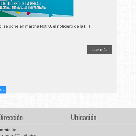
, se pone en marcha Noti U, el noticiero de la […]
Leer más
e »
Dirección
Ubicación
Domicilio
cuador 871 - 4° piso