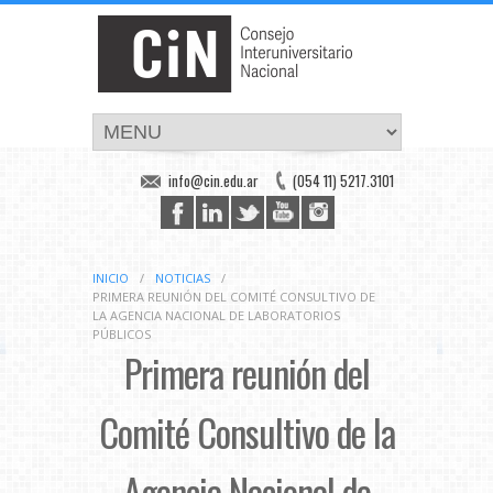
info@cin.edu.ar
(054 11) 5217.3101
INICIO
/
NOTICIAS
/
PRIMERA REUNIÓN DEL COMITÉ CONSULTIVO DE
LA AGENCIA NACIONAL DE LABORATORIOS
PÚBLICOS
Primera reunión del
Comité Consultivo de la
Agencia Nacional de