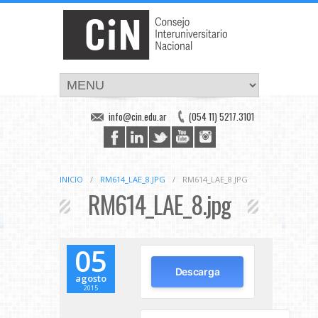
info@cin.edu.ar
(054 11) 5217.3101
INICIO
/
RM614_LAE_8.JPG
/
RM614_LAE_8.JPG
RM614_LAE_8.jpg
05
Descarga
agosto
2015