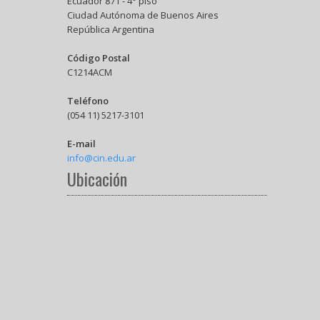
Ecuador 871 - 4° piso
Ciudad Autónoma de Buenos Aires
República Argentina
Código Postal
C1214ACM
Teléfono
(054 11) 5217-3101
E-mail
info@cin.edu.ar
Ubicación