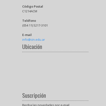
Código Postal
C1214ACM
Teléfono
(054 11) 5217-3101
E-mail
info@cin.edu.ar
Ubicación
Suscripción
Reciba las novedades por e-mail