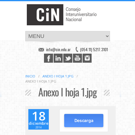
info@cin.edu.ar
(054 11) 5217.3101
INICIO
/
ANEXO I HOJA 1.JPG
/
ANEXO I HOJA 1.JPG
Anexo I hoja 1.jpg
18
Descarga
diciembre
2014