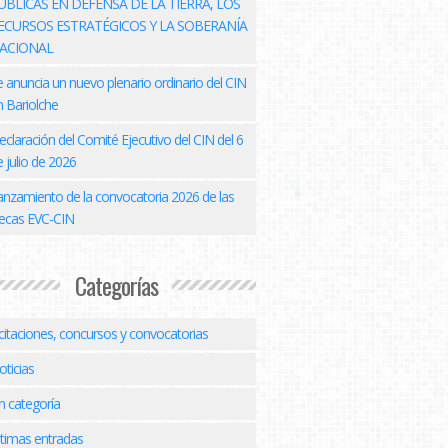
ÚBLICAS EN DEFENSA DE LA TIERRA, LOS
ECURSOS ESTRATÉGICOS Y LA SOBERANÍA
ACIONAL
e anuncia un nuevo plenario ordinario del CIN
n Bariolche
eclaración del Comité Ejecutivo del CIN del 6
 julio de 2026
anzamiento de la convocatoria 2026 de las
ecas EVC-CIN
Categorías
icitaciones, concursos y convocatorias
oticias
n categoría
ltimas entradas