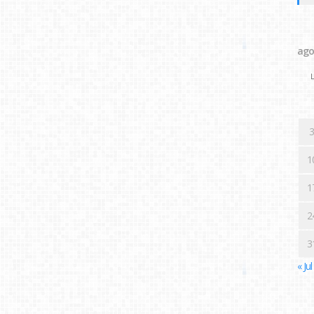
ago
L
3
1
1
2
3
« Jul