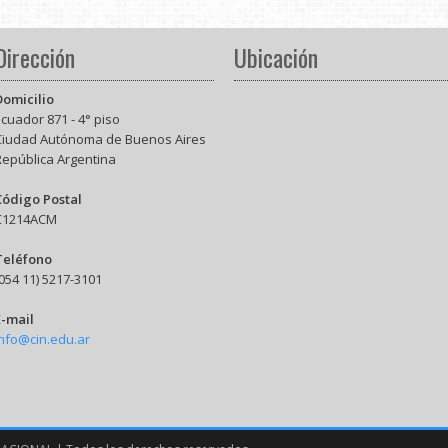
Dirección
Ubicación
Domicilio
cuador 871 - 4° piso
Ciudad Autónoma de Buenos Aires
República Argentina
Código Postal
C1214ACM
Teléfono
054 11) 5217-3101
E-mail
info@cin.edu.ar