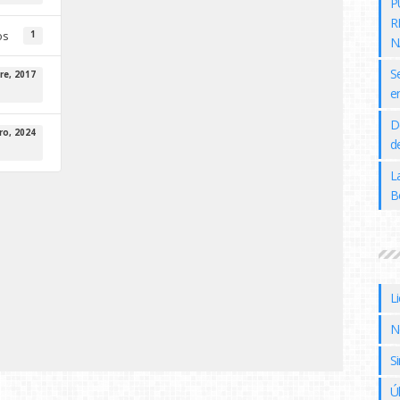
P
R
os
1
N
S
re, 2017
e
D
ro, 2024
de
L
B
L
N
Si
Ú