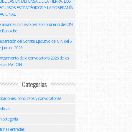
ÚBLICAS EN DEFENSA DE LA TIERRA, LOS
ECURSOS ESTRATÉGICOS Y LA SOBERANÍA
ACIONAL
e anuncia un nuevo plenario ordinario del CIN
n Bariolche
eclaración del Comité Ejecutivo del CIN del 6
 julio de 2026
anzamiento de la convocatoria 2026 de las
ecas EVC-CIN
Categorías
icitaciones, concursos y convocatorias
oticias
n categoría
ltimas entradas