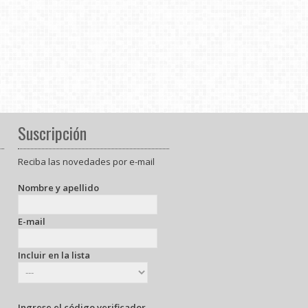
Suscripción
Reciba las novedades por e-mail
Nombre y apellido
E-mail
Incluir en la lista
Ingrese el código verificador