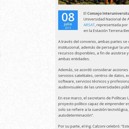
08
El
Consejo Interuniversit
Universidad Nacional de A
julio
ARSAT
, representada por 
2015
en la Estación Terrena Be
A través del convenio, ambas partes se
institucional, además de perseguir la un
recursos disponibles, a fin de asistirse
ambas entidades.
Además, se acordó considerar acciones p
servicios satelitales, centros de datos
software, servicios técnicos y profesio
audiovisuales de las universidades públ
En ese marco, el secretario de Políticas 
proyecto político capaz de emprender es
solo se refiere a la cuestión tecnológica
autodeterminación”.
Por su parte, el Ing. Calzoni celebró: “