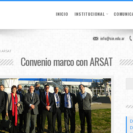
INICIO
INSTITUCIONAL
COMUNIC
info@cin.edu.ar
 ARSAT
Convenio marco con ARSAT
D
D