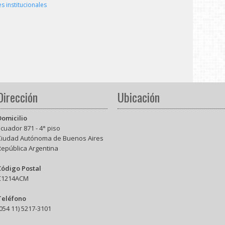
s institucionales
Dirección
Ubicación
Domicilio
cuador 871 - 4° piso
Ciudad Autónoma de Buenos Aires
República Argentina
Código Postal
C1214ACM
Teléfono
054 11) 5217-3101