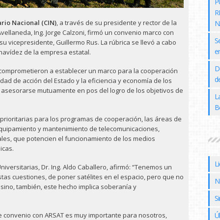
P
R
ario Nacional (CIN)
, a través de su presidente y rector de la
N
vellaneda, Ing. Jorge Calzoni, firmó un convenio marco con
S
su vicepresidente, Guillermo Rus. La rúbrica se llevó a cabo
e
navídez de la empresa estatal.
D
 comprometieron a establecer un marco para la cooperación
de
idad de acción del Estado y la eficiencia y economía de los
 y asesorarse mutuamente en pos del logro de los objetivos de
L
B
rioritarias para los programas de cooperación, las áreas de
, equipamiento y mantenimiento de telecomunicaciones,
nales, que potencien el funcionamiento de los medios
icas.
L
Universitarias, Dr. Ing. Aldo Caballero, afirmó: “Tenemos un
tas cuestiones, de poner satélites en el espacio, pero que no
N
, sino, también, este hecho implica soberanía y
Si
Este convenio con ARSAT es muy importante para nosotros,
Ú