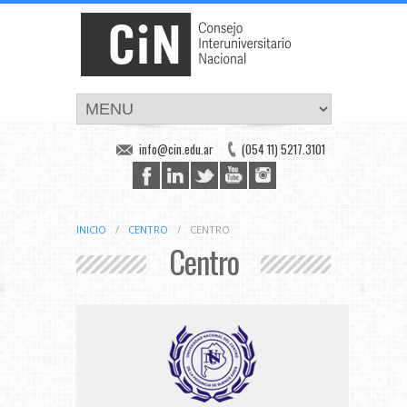
info@cin.edu.ar
(054 11) 5217.3101
INICIO
/
CENTRO
/
CENTRO
Centro