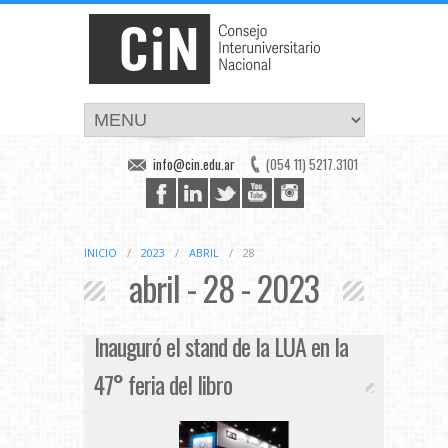
info@cin.edu.ar
(054 11) 5217.3101
INICIO
/
2023
/
ABRIL
/
28
abril - 28 - 2023
Inauguró el stand de la LUA en la
47° feria del libro