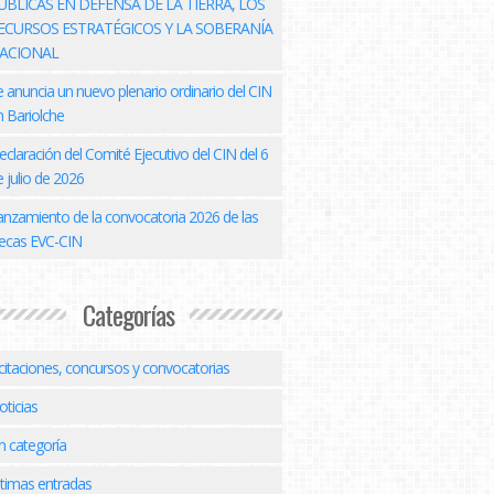
ÚBLICAS EN DEFENSA DE LA TIERRA, LOS
ECURSOS ESTRATÉGICOS Y LA SOBERANÍA
ACIONAL
e anuncia un nuevo plenario ordinario del CIN
n Bariolche
eclaración del Comité Ejecutivo del CIN del 6
 julio de 2026
anzamiento de la convocatoria 2026 de las
ecas EVC-CIN
Categorías
icitaciones, concursos y convocatorias
oticias
n categoría
ltimas entradas