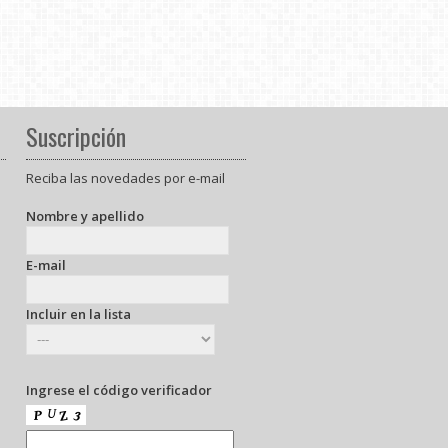
Suscripción
Reciba las novedades por e-mail
Nombre y apellido
E-mail
Incluir en la lista
Ingrese el código verificador