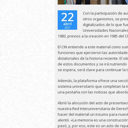
22
Con la participación de a
otros organismos, se pre
abril
digitalizados de lo que f
2021
Universidades Nacionales
1983, previos a la creación en 1985 del C
El CIN entiende a este material como su
funciones que ejercieron las autoridade
dictatoriales de la historia reciente. El si
de estos documentos y se irá nutriendo 
se espera, será clave para continuar la
Además, la plataforma ofrece una secció
sistema universitario que completan la i
una pestaña con las noticias que aborda
Abrió la alocución del acto de presentac
nuestra Red Interuniversitaria de Dere
hacer del material un insumo para nuestr
alentó. «La memoria es una construcci
pasó, y, por eso, este es un acto de repa