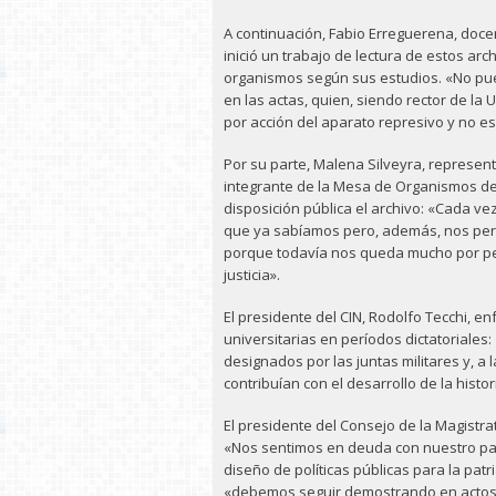
A continuación, Fabio Erreguerena, doce
inició un trabajo de lectura de estos ar
organismos según sus estudios. «No pue
en las actas, quien, siendo rector de l
por acción del aparato represivo y no 
Por su parte, Malena Silveyra, represen
integrante de la Mesa de Organismos de
disposición pública el archivo: «Cada 
que ya sabíamos pero, además, nos per
porque todavía nos queda mucho por pen
justicia».
El presidente del CIN, Rodolfo Tecchi, e
universitarias en períodos dictatorial
designados por las juntas militares y, a
contribuían con el desarrollo de la hist
El presidente del Consejo de la Magistrat
«Nos sentimos en deuda con nuestro paí
diseño de políticas públicas para la pat
«debemos seguir demostrando en actos c