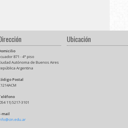
Dirección
Ubicación
Domicilio
cuador 871 - 4° piso
Ciudad Autónoma de Buenos Aires
República Argentina
Código Postal
C1214ACM
Teléfono
054 11) 5217-3101
E-mail
info@cin.edu.ar