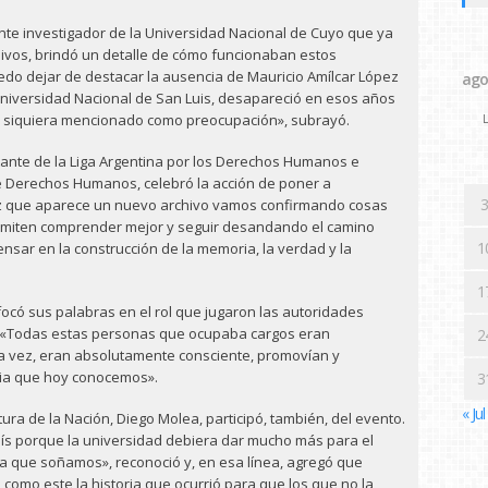
nte investigador de la Universidad Nacional de Cuyo que ya
chivos, brindó un detalle de cómo funcionaban estos
do dejar de destacar la ausencia de Mauricio Amílcar López
ago
a Universidad Nacional de San Luis, desapareció en esos años
es siquiera mencionado como preocupación», subrayó.
L
tante de la Liga Argentina por los Derechos Humanos e
 Derechos Humanos, celebró la acción de poner a
3
vez que aparece un nuevo archivo vamos confirmando cosas
miten comprender mejor y seguir desandando el camino
1
sar en la construcción de la memoria, la verdad y la
1
nfocó sus palabras en el rol que jugaron las autoridades
es: «Todas estas personas que ocupaba cargos eran
2
 la vez, eran absolutamente consciente, promovían y
oria que hoy conocemos».
3
« Jul
ura de la Nación, Diego Molea, participó, también, del evento.
s porque la universidad debiera dar mucho más para el
ria que soñamos», reconoció y, en esa línea, agregó que
omo este la historia que ocurrió para que los que no la