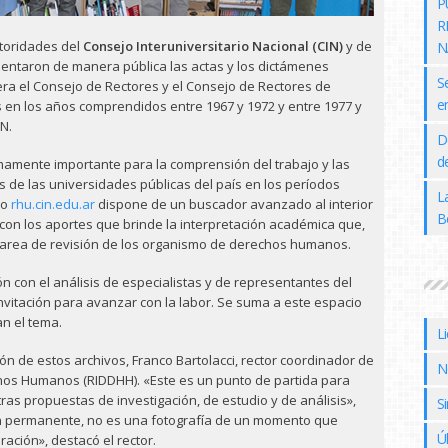
P
R
utoridades del
Consejo Interuniversitario Nacional (CIN)
y de
N
sentaron de manera pública las actas y los dictámenes
S
uera el Consejo de Rectores y el Consejo de Rectores de
e
 en los años comprendidos entre 1967 y 1972 y entre 1977 y
IN.
D
de
mamente importante para la comprensión del trabajo y las
s de las universidades públicas del país en los períodos
L
tio
rhu.cin.edu.ar
dispone de un buscador avanzado al interior
B
con los aportes que brinde la interpretación académica que,
 tarea de revisión de los organismo de derechos humanos.
n con el análisis de especialistas y de representantes del
nvitación para avanzar con la labor. Se suma a este espacio
n el tema.
L
ión de estos archivos, Franco Bartolacci, rector coordinador de
N
chos Humanos (RIDDHH). «Este es un punto de partida para
as propuestas de investigación, de estudio y de análisis»,
Si
ón permanente, no es una fotografía de un momento que
Ú
ración», destacó el rector.