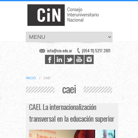
info@cin.edu.ar
(054 11) 5217.3101
INICIO
/
CAEI
caei
CAEI. La internacionalización
transversal en la educación superior