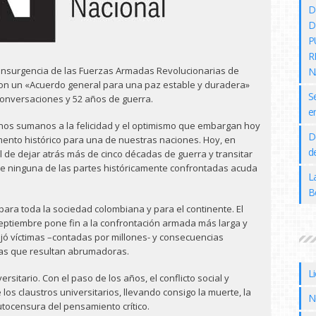
D
D
P
R
 insurgencia de las Fuerzas Armadas Revolucionarias de
N
ron un «Acuerdo general para una paz estable y duradera»
S
conversaciones y 52 años de guerra.
e
os sumanos a la felicidad y el optimismo que embargan hoy
D
ento histórico para una de nuestras naciones. Hoy, en
de
l de dejar atrás más de cinco décadas de guerra y transitar
que ninguna de las partes históricamente confrontadas acuda
L
B
 para toda la sociedad colombiana y para el continente. El
eptiembre pone fin a la confrontación armada más larga y
ejó víctimas –contadas por millones- y consecuencias
icas que resultan abrumadoras.
L
sitario. Con el paso de los años, el conflicto social y
los claustros universitarios, llevando consigo la muerte, la
N
autocensura del pensamiento crítico.