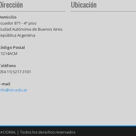
Dirección
Ubicación
Domicilio
cuador 871 - 4° piso
Ciudad Autónoma de Buenos Aires
República Argentina
Código Postal
C1214ACM
Teléfono
054 11) 5217-3101
E-mail
info@cin.edu.ar
ACIONAL | Todos los derechos reservados