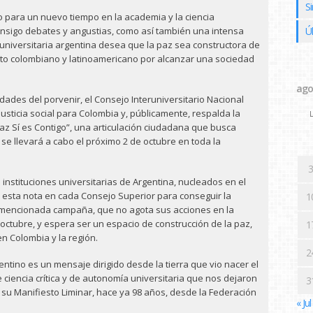
Si
o para un nuevo tiempo en la academia y la ciencia
onsigo debates y angustias, como así también una intensa
Ú
 universitaria argentina desea que la paz sea constructora de
o colombiano y latinoamericano por alcanzar una sociedad
ago
edades del porvenir, el Consejo Interuniversitario Nacional
justicia social para Colombia y, públicamente, respalda la
L
az Sí es Contigo”, una articulación ciudadana que busca
e se llevará a cabo el próximo 2 de octubre en toda la
3
 instituciones universitarias de Argentina, nucleados en el
 esta nota en cada Consejo Superior para conseguir la
1
a mencionada campaña, que no agota sus acciones en la
octubre, y espera ser un espacio de construcción de la paz,
1
 en Colombia y la región.
2
entino es un mensaje dirigido desde la tierra que vio nacer el
ciencia crítica y de autonomía universitaria que nos dejaron
3
su Manifiesto Liminar, hace ya 98 años, desde la Federación
« Jul