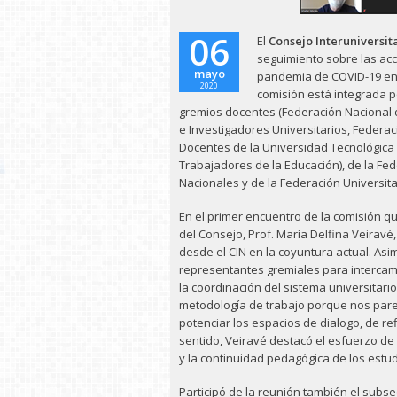
06
El
Consejo Interuniversit
seguimiento sobre las acc
mayo
pandemia de COVID-19 en e
2020
comisión está integrada 
gremios docentes (Federación Nacional 
e Investigadores Universitarios, Federa
Docentes de la Universidad Tecnológica
Trabajadores de la Educación), de la Fe
Nacionales y de la Federación Universita
En el primer encuentro de la comisión qu
del Consejo, Prof. María Delfina Veiravé
desde el CIN en la coyuntura actual. Asi
representantes gremiales para interca
la coordinación del sistema universitario
metodología de trabajo porque nos pare
potenciar los espacios de dialogo, de re
sentido, Veiravé destacó el esfuerzo de 
y la continuidad pedagógica de los estud
Participó de la reunión también el subsec