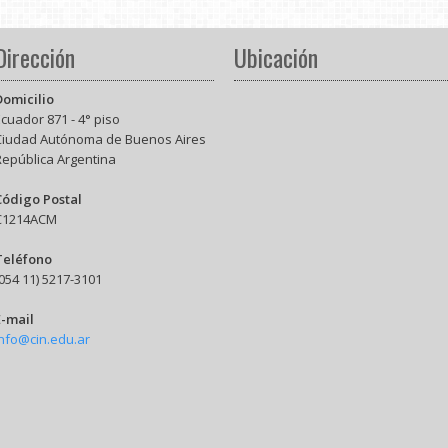
Dirección
Ubicación
Domicilio
cuador 871 - 4° piso
Ciudad Autónoma de Buenos Aires
República Argentina
Código Postal
C1214ACM
Teléfono
054 11) 5217-3101
E-mail
info@cin.edu.ar