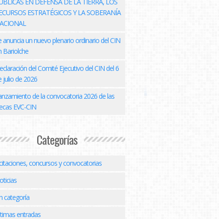
ÚBLICAS EN DEFENSA DE LA TIERRA, LOS
ECURSOS ESTRATÉGICOS Y LA SOBERANÍA
ACIONAL
e anuncia un nuevo plenario ordinario del CIN
n Bariolche
eclaración del Comité Ejecutivo del CIN del 6
 julio de 2026
anzamiento de la convocatoria 2026 de las
ecas EVC-CIN
Categorías
icitaciones, concursos y convocatorias
oticias
n categoría
ltimas entradas