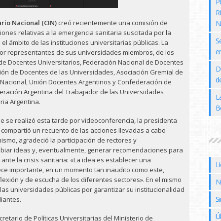
P
R
ario Nacional (CIN)
creó recientemente una comisión de
N
iones relativas a la emergencia sanitaria suscitada por la
S
l ámbito de las instituciones universitarias públicas. La
e
por representantes de sus universidades miembros, de los
de Docentes Universitarios, Federación Nacional de Docentes
D
ción de Docentes de las Universidades, Asociación Gremial de
de
 Nacional, Unión Docentes Argentinos y Confederación de
deración Argentina del Trabajador de las Universidades
L
ria Argentina.
B
e se realizó esta tarde por videoconferencia, la presidenta
, compartió un recuento de las acciones llevadas a cabo
mismo, agradeció la participación de rectores y
mbiar ideas y, eventualmente, generar recomendaciones para
 ante la crisis sanitaria: «La idea es establecer una
L
ce importante, en un momento tan inaudito como este,
flexión y de escucha de los diferentes sectores». En el mismo
N
las universidades públicas por garantizar su institucionalidad
Si
iantes.
Ú
retario de Políticas Universitarias del Ministerio de