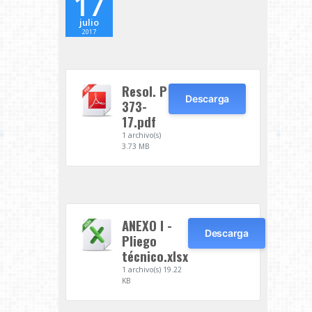
17
julio
2017
Resol. P
Descarga
373-
17.pdf
1 archivo(s)
3.73 MB
ANEXO I -
Descarga
Pliego
técnico.xlsx
1 archivo(s)
19.22
KB