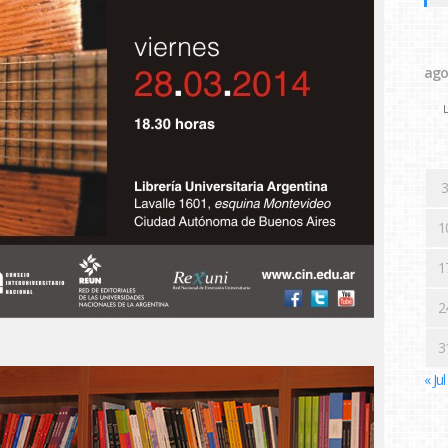
ago
L
3
1
1
2
3
« Jul