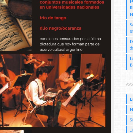
P
R
N
S
e
D
de
L
B
L
N
Si
Ú