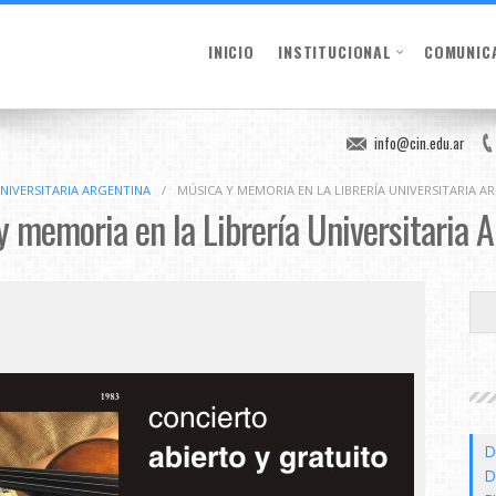
INICIO
INSTITUCIONAL
COMUNIC
info@cin.edu.ar
UNIVERSITARIA ARGENTINA
/
MÚSICA Y MEMORIA EN LA LIBRERÍA UNIVERSITARIA A
 memoria en la Librería Universitaria 
D
D