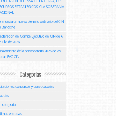
ÚBLICAS EN DEFENSA DE LA TIERRA, LOS
ECURSOS ESTRATÉGICOS Y LA SOBERANÍA
ACIONAL
e anuncia un nuevo plenario ordinario del CIN
n Bariolche
eclaración del Comité Ejecutivo del CIN del 6
 julio de 2026
anzamiento de la convocatoria 2026 de las
ecas EVC-CIN
Categorías
icitaciones, concursos y convocatorias
oticias
n categoría
ltimas entradas