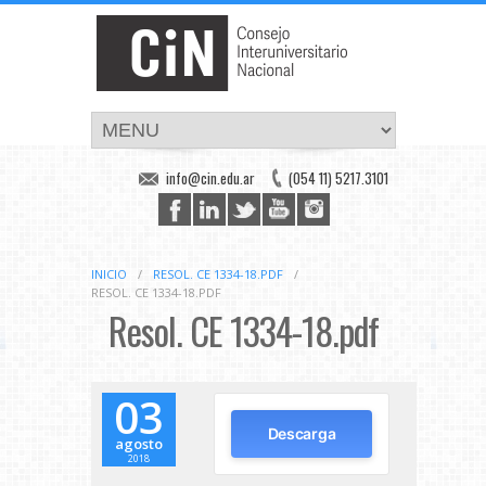
info@cin.edu.ar
(054 11) 5217.3101
INICIO
/
RESOL. CE 1334-18.PDF
/
RESOL. CE 1334-18.PDF
Resol. CE 1334-18.pdf
03
Descarga
agosto
2018