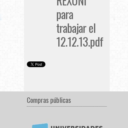
REXUNI
para
trabajar el
12.12.13.pdf
Compras públicas