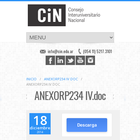
info@cin.edu.ar
(054 11) 5217.3101
INICIO
/
ANEXORP234 IV.DOC
/
ANEXORP234 IV.DOC
ANEXORP234 IV.doc
18
Descarga
diciembre
2014