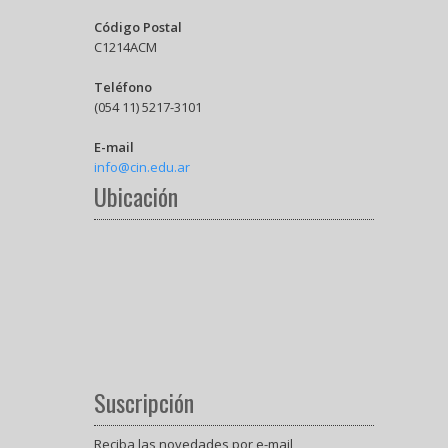
Código Postal
C1214ACM
Teléfono
(054 11) 5217-3101
E-mail
info@cin.edu.ar
Ubicación
Suscripción
Reciba las novedades por e-mail