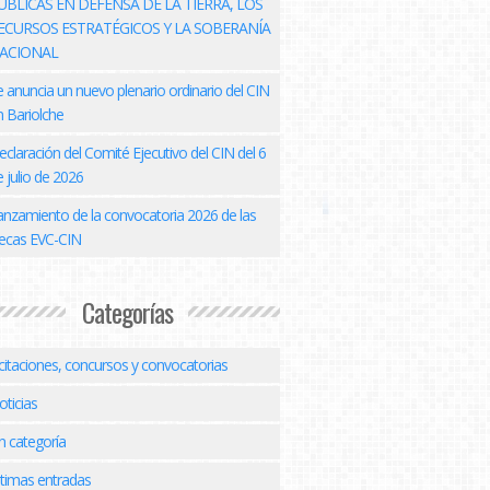
ÚBLICAS EN DEFENSA DE LA TIERRA, LOS
ECURSOS ESTRATÉGICOS Y LA SOBERANÍA
ACIONAL
e anuncia un nuevo plenario ordinario del CIN
n Bariolche
eclaración del Comité Ejecutivo del CIN del 6
 julio de 2026
anzamiento de la convocatoria 2026 de las
ecas EVC-CIN
Categorías
icitaciones, concursos y convocatorias
oticias
n categoría
ltimas entradas