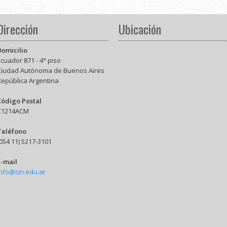
Dirección
Ubicación
Domicilio
cuador 871 - 4° piso
Ciudad Autónoma de Buenos Aires
República Argentina
Código Postal
C1214ACM
Teléfono
054 11) 5217-3101
E-mail
info@cin.edu.ar