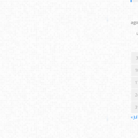
ago
L
3
1
1
2
3
« Jul