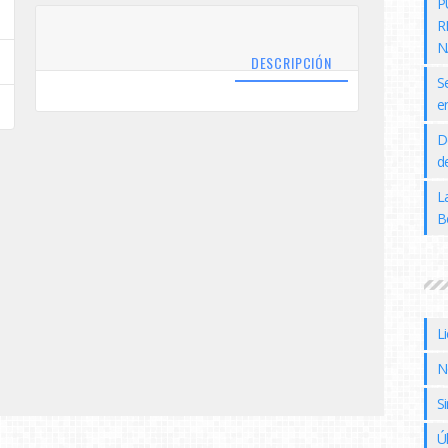
P
R
N
DESCRIPCIÓN
S
e
D
de
L
B
L
N
Si
Ú