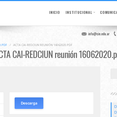
INICIO
INSTITUCIONAL
COMUNIC
info@cin.edu.ar
0.PDF
/
ACTA CAI-REDCIUN REUNIÓN 16062020.PDF
CTA CAI-REDCIUN reunión 16062020.p
Descarga
D
D