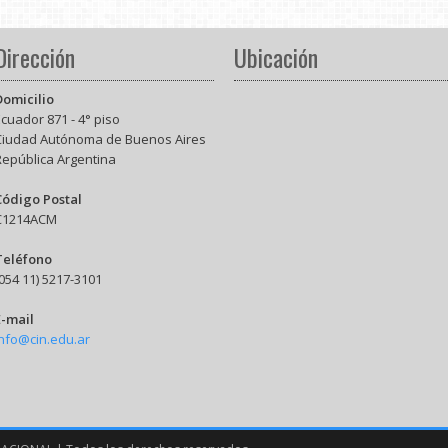
Dirección
Ubicación
Domicilio
cuador 871 - 4° piso
Ciudad Autónoma de Buenos Aires
República Argentina
Código Postal
C1214ACM
Teléfono
054 11) 5217-3101
E-mail
info@cin.edu.ar