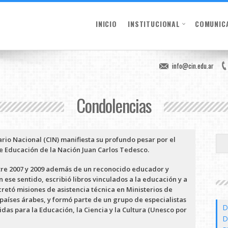
INICIO
INSTITUCIONAL
COMUNIC
info@cin.edu.ar
Condolencias
ario Nacional (CIN) manifiesta su profundo pesar por el
e Educación de la Nación Juan Carlos Tedesco.
tre 2007 y 2009 además de un reconocido educador y
 ese sentido, e
scribió libros vinculados a la educación y a
cretó misiones de asistencia técnica en Ministerios de
países árabes, y f
ormó parte de un grupo de especialistas
D
as para la Educación, la Ciencia y la Cultura (
Unesco por
D