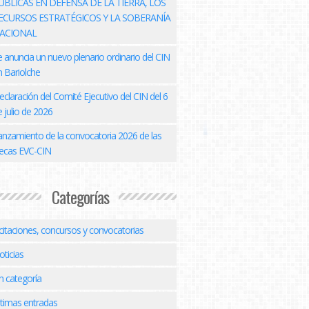
ÚBLICAS EN DEFENSA DE LA TIERRA, LOS
ECURSOS ESTRATÉGICOS Y LA SOBERANÍA
ACIONAL
e anuncia un nuevo plenario ordinario del CIN
n Bariolche
eclaración del Comité Ejecutivo del CIN del 6
 julio de 2026
anzamiento de la convocatoria 2026 de las
ecas EVC-CIN
Categorías
icitaciones, concursos y convocatorias
oticias
n categoría
ltimas entradas