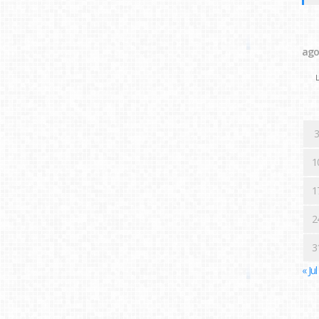
ago
L
3
1
1
2
3
« Jul