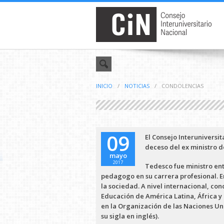
INICIO
/
NOTICIAS
/
CONDOLENCIAS
09
El Consejo Interuniversit
deceso del ex ministro d
mayo
2017
Tedesco fue ministro en
pedagogo en su carrera profesional. En
la sociedad. A nivel internacional, con
Educación de América Latina, África y 
en la
Organización de las Naciones Unid
su sigla en inglés)
.