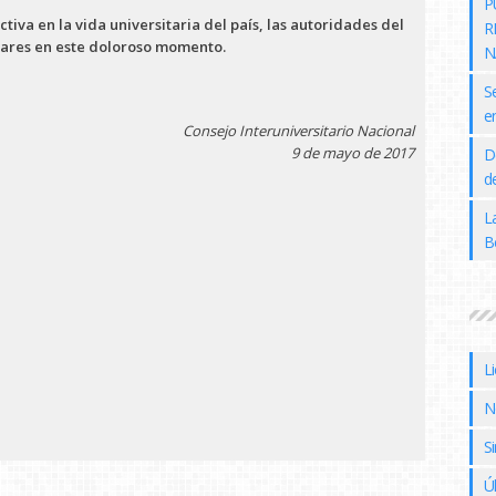
P
tiva en la vida universitaria del país, las
autoridades del
R
iares en este doloroso momento.
N
S
e
Consejo Interuniversitario Nacional
9 de mayo de 2017
D
de
L
B
L
N
Si
Ú