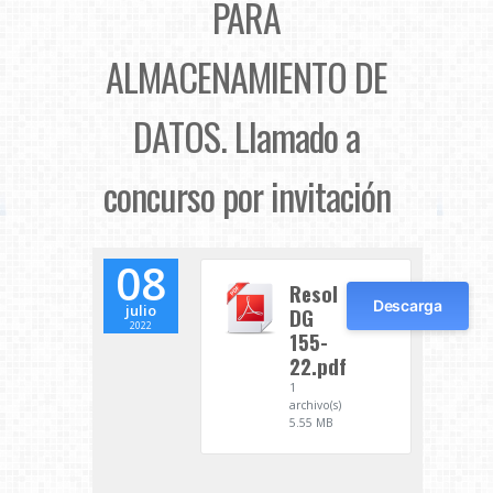
PARA
ALMACENAMIENTO DE
DATOS. Llamado a
concurso por invitación
08
Resol
Descarga
julio
DG
2022
155-
22.pdf
1
archivo(s)
5.55 MB