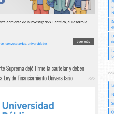
P
R
N
S
rtalecimiento de la Investigación Científica, el Desarrollo
e
D
de
Leer más
rte
,
convocatorias
,
universidades
L
B
orte Suprema dejó firme la cautelar y deben
 la Ley de Financiamiento Universitario
L
N
Si
Ú