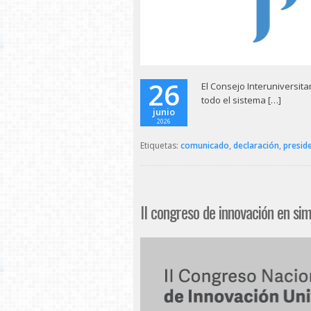
26
El Consejo Interuniversit
todo el sistema […]
junio
2026
Etiquetas:
comunicado
,
declaración
,
presid
II congreso de innovación en si