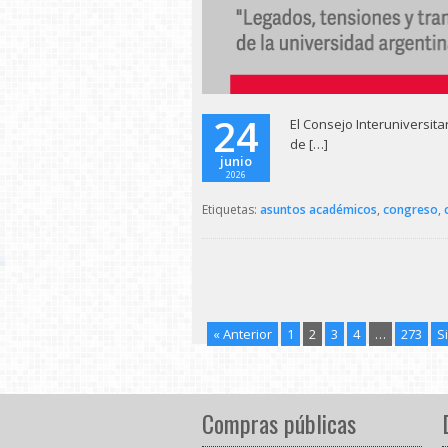
24
El Consejo Interuniversitar
de […]
junio
2026
Etiquetas:
asuntos académicos
,
congreso
,
« Anterior
1
2
3
4
…
273
S
Compras públicas