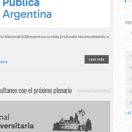
ago
L
ario Nacional (CIN) expresa su más profundo reconocimiento a
3
Leer más
encia
1
1
multaneo con el próximo plenario
2
3
« Jul