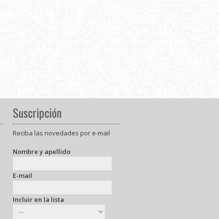
Suscripción
Reciba las novedades por e-mail
Nombre y apellido
E-mail
Incluir en la lista