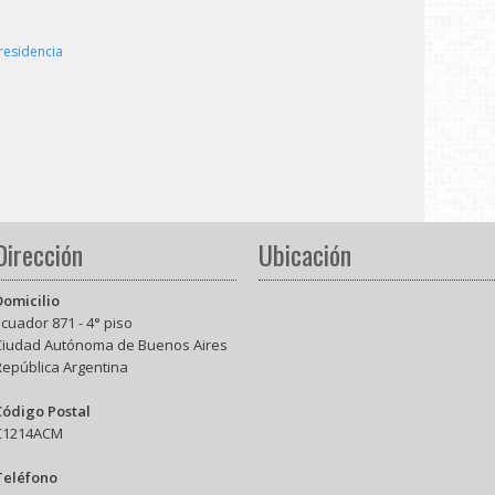
residencia
Dirección
Ubicación
Domicilio
cuador 871 - 4° piso
Ciudad Autónoma de Buenos Aires
República Argentina
Código Postal
C1214ACM
Teléfono