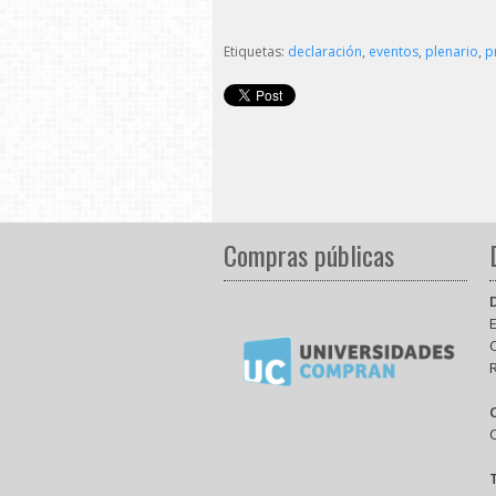
Etiquetas:
declaración
,
eventos
,
plenario
,
p
Compras públicas
E