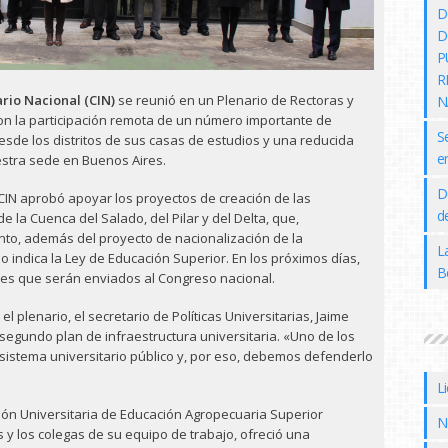
D
D
P
R
ario Nacional (CIN)
se reunió en un Plenario de Rectoras y
N
on la participación remota de un número importante de
S
sde los distritos de sus casas de estudios y una reducida
e
stra sede en Buenos Aires.
D
CIN aprobó apoyar los proyectos de creación de las
de
e la Cuenca del Salado, del Pilar y del Delta, que,
nto, además del proyecto de nacionalización de la
L
o indica la Ley de Educación Superior. En los próximos días,
B
nes que serán enviados al Congreso nacional.
 plenario, el secretario de Políticas Universitarias, Jaime
 segundo plan de infraestructura universitaria. «Uno de los
 sistema universitario público y, por eso, debemos defenderlo
L
ción Universitaria de Educación Agropecuaria Superior
N
s y los colegas de su equipo de trabajo, ofreció una