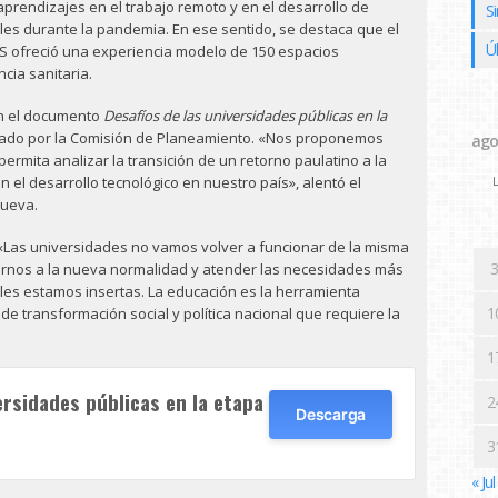
aprendizajes en el trabajo remoto y en el desarrollo de
Si
ales durante la pandemia. En ese sentido, se destaca que el
Ú
S ofreció una experiencia modelo de 150 espacios
cia sanitaria.
ron el documento
Desafíos de las universidades públicas en la
ado por la Comisión de Planeamiento. «Nos proponemos
ago
ermita analizar la transición de un retorno paulatino a la
el desarrollo tecnológico en nuestro país», alentó el
L
nueva.
 «Las universidades no vamos volver a funcionar de la misma
3
nos a la nueva normalidad y atender las necesidades más
les estamos insertas. La educación es la herramienta
1
de transformación social y política nacional que requiere la
1
ersidades públicas en la etapa
2
Descarga
3
« Jul