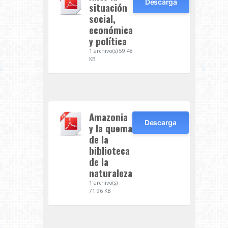
Descarga
situación
social,
económica
y política
1 archivo(s)
59.48
KB
Amazonia
Descarga
y la quema
de la
biblioteca
de la
naturaleza
1 archivo(s)
71.96 KB