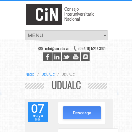
info@cin.edu.ar
(054 11) 5217.3101
INICIO
/
UDUALC
/
UDUALC
UDUALC
07
Descarga
mayo
2026