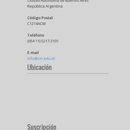
Ciudad Autónoma de Buenos Aires
República Argentina
Código Postal
C1214ACM
Teléfono
(054 11) 5217-3101
E-mail
info@cin.edu.ar
Ubicación
Suscripción