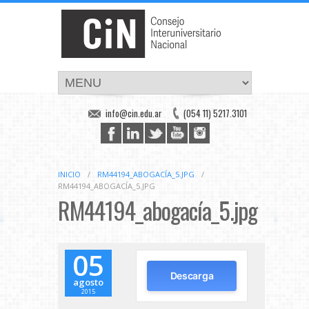
info@cin.edu.ar
(054 11) 5217.3101
INICIO
/
RM44194_ABOGACÍA_5.JPG
/
RM44194_ABOGACÍA_5.JPG
RM44194_abogacía_5.jpg
05
Descarga
agosto
2015